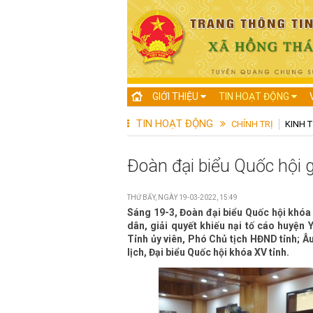
GIỚI THIỆU
TIN HOẠT ĐỘNG
TIN HOẠT ĐỘNG
CHÍNH TRỊ
KINH T
Đoàn đại biểu Quốc hội 
THỨ BẨY, NGÀY 19-03-2022, 15:49
Sáng 19-3, Đoàn đại biểu Quốc hội khóa 
dân, giải quyết khiếu nại tố cáo huyện
Tỉnh ủy viên, Phó Chủ tịch HĐND tỉnh; Â
lịch, Đại biểu Quốc hội khóa XV tỉnh.