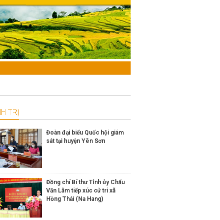
H TRỊ
Đoàn đại biểu Quốc hội giám
sát tại huyện Yên Sơn
Đồng chí Bí thư Tỉnh ủy Chẩu
Văn Lâm tiếp xúc cử tri xã
Hồng Thái (Na Hang)