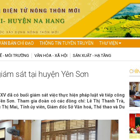
VĂN BẢN CHỈ ĐẠO
THÔNG TIN TUYÊN TRUYỀN
THƯ VIỆN
Ế - MÔI TRƯỜNG
VĂN HÓA - XÃ HỘI
SẢN XUẤT - HẠ TẦNG
CHÍN
giám sát tại huyện Yên Sơn
XV đã có buổi giám sát việc thực hiện pháp luật về tiếp công
 Yên Sơn. Tham gia đoàn có các đồng chí: Lê Thị Thanh Trà,
u Thị Mai, Tỉnh ủy viên, Giám đốc Sở Văn hoá, Thể thao và Du