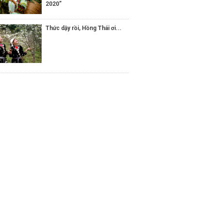
2020”
Thức dậy rồi, Hồng Thái ơi...