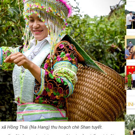
KINH
 xã Hồng Thái (Na Hang) thu hoạch chè Shan tuyết.