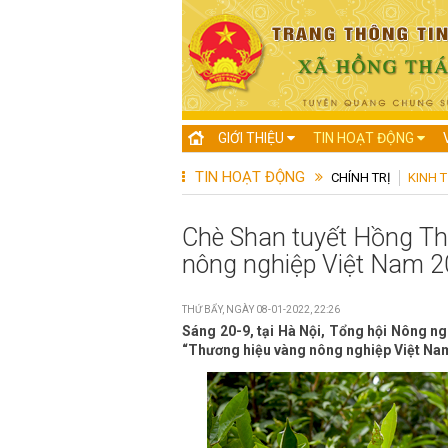
GIỚI THIỆU
TIN HOẠT ĐỘNG
TIN HOẠT ĐỘNG
CHÍNH TRỊ
KINH T
Chè Shan tuyết Hồng Th
nông nghiệp Việt Nam 2
THỨ BẨY, NGÀY 08-01-2022, 22:26
Sáng 20-9, tại Hà Nội, Tổng hội Nông ng
“Thương hiệu vàng nông nghiệp Việt Na