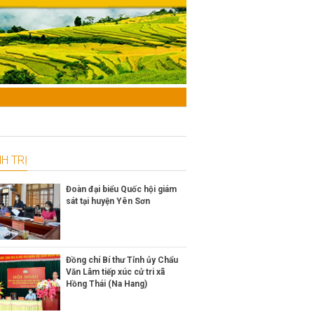
H TRỊ
Đoàn đại biểu Quốc hội giám
sát tại huyện Yên Sơn
Đồng chí Bí thư Tỉnh ủy Chẩu
Văn Lâm tiếp xúc cử tri xã
Hồng Thái (Na Hang)