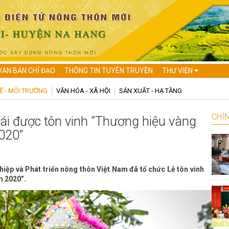
VĂN BẢN CHỈ ĐẠO
THÔNG TIN TUYÊN TRUYỀN
THƯ VIỆN
Ế - MÔI TRƯỜNG
VĂN HÓA - XÃ HỘI
SẢN XUẤT - HẠ TẦNG
CHÍN
ái được tôn vinh “Thương hiệu vàng
020”
hiệp và Phát triển nông thôn Việt Nam đã tổ chức Lễ tôn vinh
m 2020”.