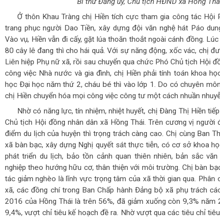
Bí thư Đảng ủy, Chủ tịch HĐND xã Hồng Thá
Ở thôn Khau Tràng chị Hiền tích cực tham gia công tác Hội 
trang phục người Dao Tiền, xây dựng đội văn nghệ hát Páo dun
Vào vụ, Hiền vẫn đi cấy, gặt lúa thoăn thoắt ngoài cánh đồng. Lúc
80 cây lê đang thì cho hái quả. Với sự năng động, xốc vác, chị đ
Liên hiệp Phụ nữ xã, rồi sau chuyển qua chức Phó Chủ tịch Hội đ
công việc Nhà nước và gia đình, chị Hiền phải tính toán khoa học,
học Đại học năm thứ 2, cháu bé thì vào lớp 1. Do có chuyên môn
chị Hiền chuyển hóa mọi công việc công tư một cách nhuần nhuyễn
Nhờ có năng lực, tín nhiệm, nhiệt huyết, chị Đàng Thị Hiền ti
Chủ tịch Hội đồng nhân dân xã Hồng Thái. Trên cương vị người 
điểm du lịch của huyện thì trọng trách càng cao. Chị cùng Ban
xã bàn bạc, xây dựng Nghị quyết sát thực tiễn, có cơ sở khoa họ
phát triển du lịch, bảo tồn cảnh quan thiên nhiên, bản sắc vă
nghiệp theo hướng hữu cơ, thân thiện với môi trường. Chị bàn bạ
tác giảm nghèo là lĩnh vực trọng tâm của xã thời gian qua. Phân
xã, các đồng chí trong Ban Chấp hành Đảng bộ xã phụ trách các
2016 của Hồng Thái là trên 56%, đã giảm xuống còn 9,3% năm 
9,4%, vượt chỉ tiêu kế hoạch đề ra. Nhờ vượt qua các tiêu chỉ ti