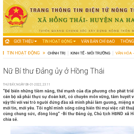
GIỚI THIỆU
TIN HOẠT ĐỘNG
VĂN BẢN CHỈ ĐẠO
THÔNG
TIN HOẠT ĐỘNG
CHÍNH TRỊ
KINH TẾ - MÔI TRƯỜNG
VĂN HÓA -
Nữ Bí thư Đảng ủy ở Hồng Thái
THỨ BẨY, NGÀY 08-01-2022, 23:11
“Để biến những tiềm năng, thế mạnh của địa phương cho phát triển 
cán bộ xã phải thực sự đoàn kết, có chuyên môn vững, tâm huyết 
vậy thì với vai trò người đứng đầu xã mình phải làm gương, miệng n
mới tin, mới yêu. Tôi nghĩ mình sống cống hiến thì mọi việc rất thu
cùng chung sức, đồng lòng” -Bí thư Đảng ủy, Chủ tịch HĐND xã 
chia sẻ.