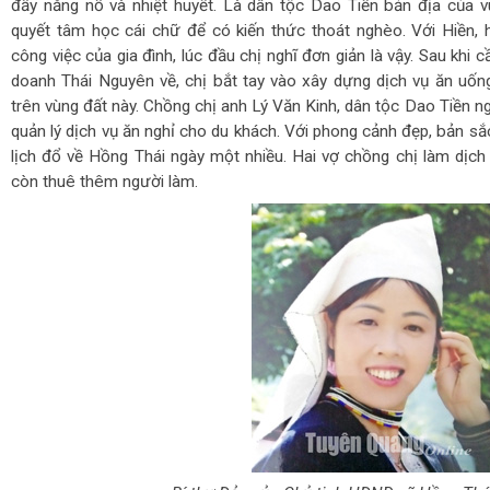
đầy năng nổ và nhiệt huyết. Là dân tộc Dao Tiền bản địa của v
quyết tâm học cái chữ để có kiến thức thoát nghèo. Với Hiền, 
công việc của gia đình, lúc đầu chị nghĩ đơn giản là vậy. Sau khi
doanh Thái Nguyên về, chị bắt tay vào xây dựng dịch vụ ăn uốn
trên vùng đất này. Chồng chị anh Lý Văn Kinh, dân tộc Dao Tiền n
quản lý dịch vụ ăn nghỉ cho du khách. Với phong cảnh đẹp, bản s
lịch đổ về Hồng Thái ngày một nhiều. Hai vợ chồng chị làm dịch 
còn thuê thêm người làm.