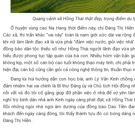
Quang cảnh xã Hồng Thái thật đẹp, trọng điểm du 
Ở huyện vùng cao Na Hang thời điểm này, chị Đàng Thị Hiền 
Các xã, thị trấn khác “vai này” toàn là nam giới sức dài vai rộng
khi nữ làm lãnh đạo xã là vừa phải “đảm việc nước, giỏi việc nh
đồng bào dân tộc thiểu số như Hồng Thái người lãnh đạo vừa ph
hiểu được phong tục tập quán của bà con. Nhiều hôm văn bản gi
không kịp, một số cán bộ cao tuổi không thạo máy tính, chị phải t
hiện đại, cán bộ cũng cần giỏi cả công nghệ thông tin, thuần thục
Đang lúi húi hướng dẫn con học bài, anh Lý Văn Kinh chồng 
đảm nhiệm hai vai chính là Bí thư Đảng ủy và Chủ tịch Hội đồng 
nỗi vất vả đó tôi cố gắng giúp đỡ phần việc ở nhà để vợ yên tâm
nghỉ trọ bình dân nhà anh Kinh ngày càng phát đạt, xã Hồng Thái t
Rồi những ngôi nhà ngói âm dương của đồng bào Dao Tiền đan
khách đến ngày càng đông, tôi thấy thành tựu đó có bóng dáng 
Đàng Thị Hiền .